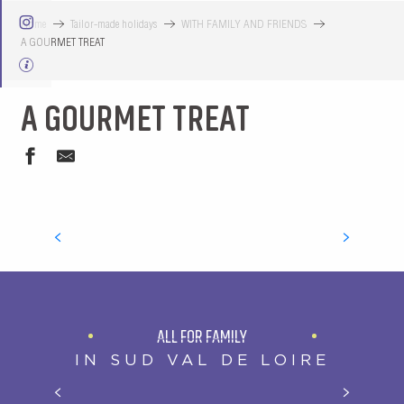
Home
Tailor-made holidays
WITH FAMILY AND FRIENDS
A GOURMET TREAT
A GOURMET TREAT
L'ATELIER ST MICHEL
ALL FOR FAMILY
IN SUD VAL DE LOIRE
ZOOPARC DE BEAUVAL: READY FOR THE ADVENTURE ?