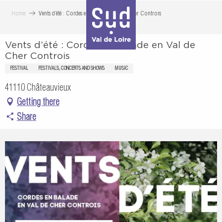
Aller
Home
Vents d’été : Cordes en balade en Val de Cher Controis
au
contenu
Vents d’été : Cordes en balade en Val de
principal
Cher Controis
FESTIVAL
FESTIVALS, CONCERTS AND SHOWS
MUSIC
41110 Châteauvieux
Getting there
Share