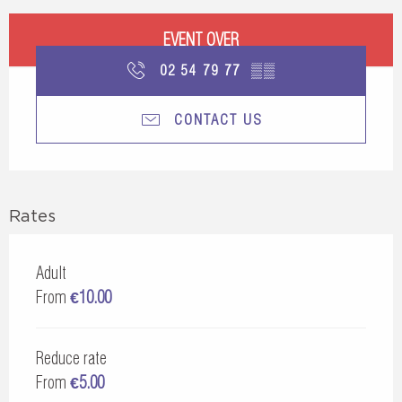
Opening hours & contact details
EVENT OVER
02 54 79 77
▒▒
CONTACT US
Rates
Adult
From
€10.00
Reduce rate
From
€5.00