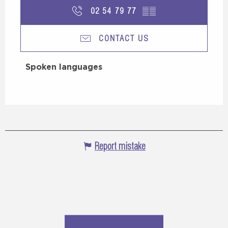
02 54 79 77
▒▒
CONTACT US
Spoken languages
Spoken languages
Report mistake