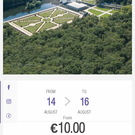
Opening hours & contact details
FROM
TO
14
16
AUGUST
AUGUST
From
€10.00