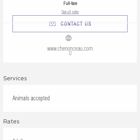
Full-fare
See all rates
CONTACT US
www.chenonceau.com
Services
Animals accepted
Rates