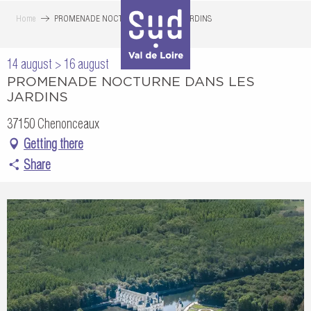
Aller
Home
PROMENADE NOCTURNE DANS LES JARDINS
au
contenu
14 august > 16 august
principal
PROMENADE NOCTURNE DANS LES
JARDINS
37150 Chenonceaux
Getting there
Share