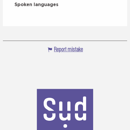
Spoken languages
Spoken languages
Report mistake