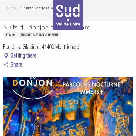
Aller
Home
Nuits du donjon à Montrichard
au
contenu
Nuits du donjon à Montrichard
principal
DONJON
HISTORIC SITE AND MONUMENT
Rue de la Glacière, 41400 Montrichard
Getting there
Share