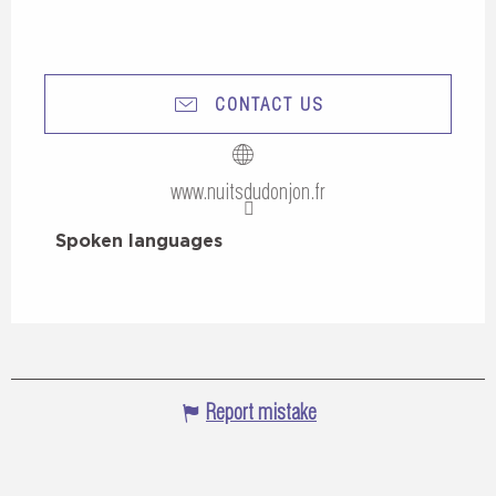
CONTACT US
www.nuitsdudonjon.fr
Spoken languages
Spoken languages
Report mistake