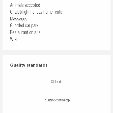
Animals accepted
Chalet/light holiday home rental
Massages
Guarded car park
Restaurant on site
Wi-fi
Services offered
Quality standards
Quality standards
Clef verte
Tourisme et handicap