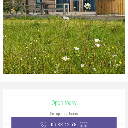
Opening hours & contact details
Open today
See opening hours
06 38 42 78
▒▒