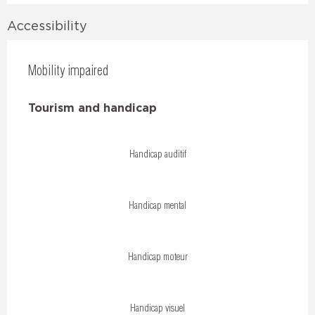
Accessibility
Mobility impaired
Tourism and handicap
Tourism and handicap
Handicap auditif
Handicap mental
Handicap moteur
Handicap visuel