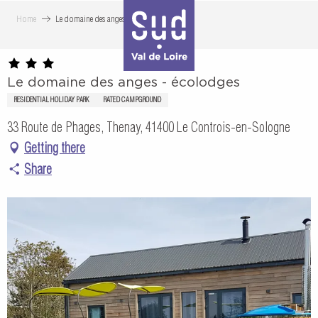
Aller
Home
Le domaine des anges - écolodges
au
contenu
principal
Le domaine des anges - écolodges
RESIDENTIAL HOLIDAY PARK
RATED CAMPGROUND
33 Route de Phages, Thenay, 41400 Le Controis-en-Sologne
Getting there
Share