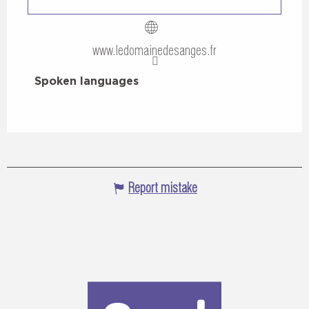
www.ledomainedesanges.fr
Spoken languages
Spoken languages
Report mistake