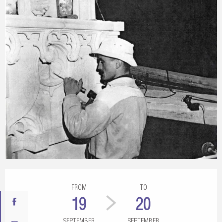
Opening hours & contact details
FROM
TO
19
20
SEPTEMBER
SEPTEMBER