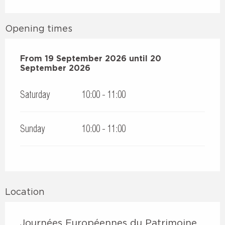
Opening times
From
From
19 September 2026
19 September 2026
until
until
20 September 20
20
September 2026
Saturday
10:00 - 11:00
Sunday
10:00 - 11:00
Location
Journées Européennes du Patrimoine