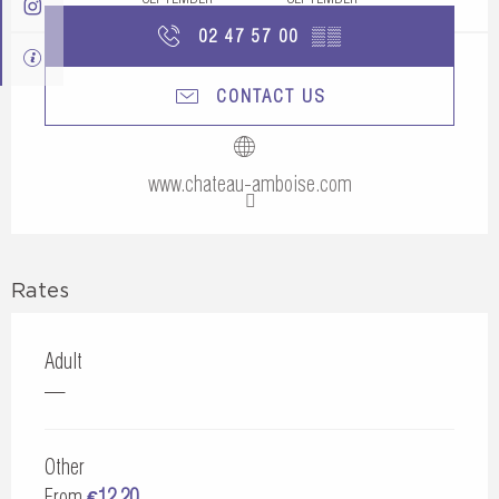
02 47 57 00
▒▒
CONTACT US
www.chateau-amboise.com
Rates
Adult
—
Other
From
€12.20