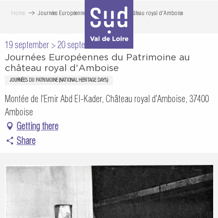
Aller
Home
Journées Européennes du Patrimoine au château royal d'Amboise
au
contenu
19 september > 20 september
principal
Journées Européennes du Patrimoine au
château royal d'Amboise
JOURNÉES DU PATRIMOINE (NATIONAL HERITAGE DAYS)
Montée de l'Emir Abd El-Kader, Château royal d'Amboise, 37400
Amboise
Getting there
Share