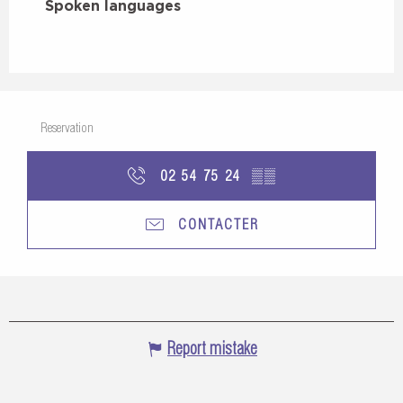
Spoken languages
Spoken languages
Reservation
02 54 75 24
▒▒
CONTACTER
Report mistake