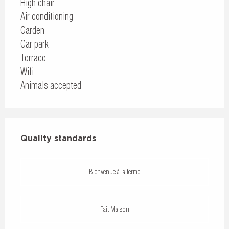
High chair
Air conditioning
Garden
Car park
Terrace
Wifi
Animals accepted
Services offered
Quality standards
Quality standards
Bienvenue à la ferme
Fait Maison