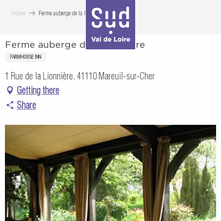
Aller
Home
Ferme auberge de la lionnière
au
contenu
Ferme auberge de la lionnière
principal
FARMHOUSE INN
1 Rue de la Lionnière, 41110 Mareuil-sur-Cher
Getting there
Share