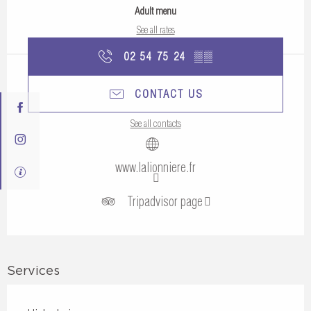
Adult menu
See all rates
02 54 75 24
▒▒
CONTACT US
See all contacts
www.lalionniere.fr
Tripadvisor page
Services