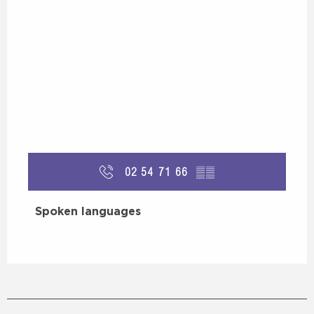
02 54 71 66
▒▒
Spoken languages
Spoken languages