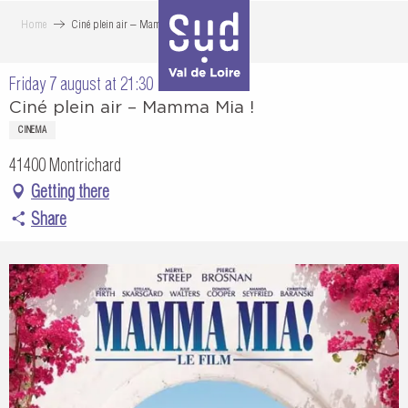
Aller
Home
Ciné plein air – Mamma Mia !
au
contenu
Friday 7 august at 21:30
principal
Ciné plein air – Mamma Mia !
CINEMA
41400 Montrichard
Getting there
Share