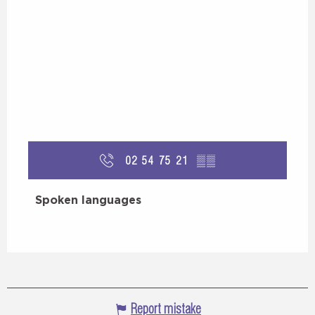
02 54 75 21
▒▒
Spoken languages
Spoken languages
Report mistake