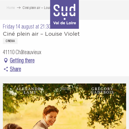
Aller
Home
Ciné plein air – Louise Violet
au
contenu
Friday 14 august at 21:30
principal
Ciné plein air – Louise Violet
CINEMA
41110 Châteauvieux
Getting there
Share