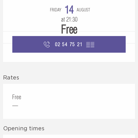
14
FRIDAY
AUGUST
at 21:30
Free
02 54 75 21
▒▒
Rates
Free
—
Opening times