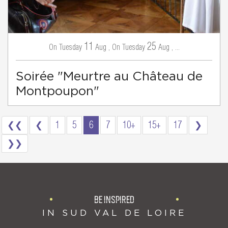
11
25
Tuesday
Aug
,
Tuesday
Aug
,
...
On
On
Soirée "Meurtre au Château de
Montpoupon"
❮❮
❮
1
5
6
7
10+
15+
17
❯
❯❯
BE INSPIRED
IN SUD VAL DE LOIRE