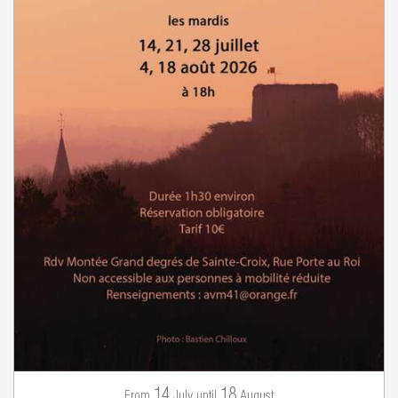
14
18
July
August
From
until