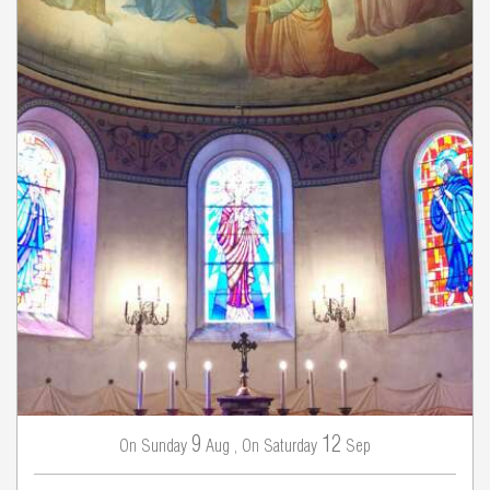
9
12
Sunday
Aug
,
Saturday
Sep
On
On